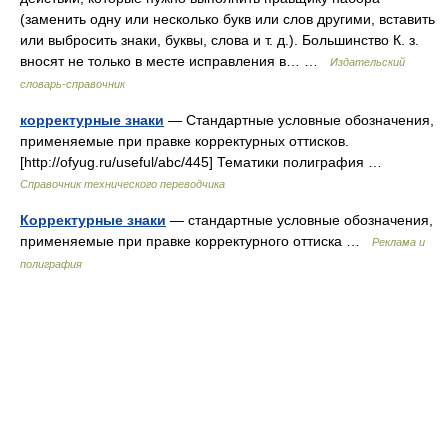
(заменить одну или несколько букв или слов другими, вставить
или выбросить знаки, буквы, слова и т. д.). Большинство К. з.
вносят не только в месте исправления в… …
Издательский
словарь-справочник
корректурные знаки
— Стандартные условные обозначения,
применяемые при правке корректурных оттисков.
[http://ofyug.ru/useful/abc/445] Тематики полиграфия …
Справочник технического переводчика
Корректурные знаки
— стандартные условные обозначения,
применяемые при правке корректурного оттиска …
Реклама и
полиграфия