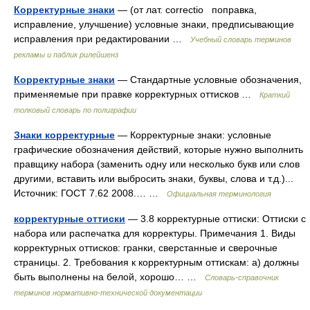
Корректурные знаки
— (от лат. correctio поправка,
исправление, улучшение) условные знаки, предписывающие
исправления при редактировании …
Учебный словарь терминов
рекламы и паблик рилейшенз
Корректурные знаки
— Стандартные условные обозначения,
применяемые при правке корректурных оттисков …
Краткий
толковый словарь по полиграфии
Знаки корректурные
— Корректурные знаки: условные
графические обозначения действий, которые нужно выполнить
правщику набора (заменить одну или несколько букв или слов
другими, вставить или выбросить знаки, буквы, слова и т.д.)...
Источник: ГОСТ 7.62 2008.… …
Официальная терминология
корректурные оттиски
— 3.8 корректурные оттиски: Оттиски с
набора или распечатка для корректуры. Примечания 1. Виды
корректурных оттисков: гранки, сверстанные и сверочные
страницы. 2. Требования к корректурным оттискам: а) должны
быть выполнены на белой, хорошо… …
Словарь-справочник
терминов нормативно-технической документации